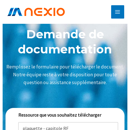
Aller
Main
au
Men
contenu
Demande de
documentation
Remplissez le formulaire pour télécharger le document.
Notre équipe reste à votre disposition pour toute
question ou assistance supplémentaire.
Ressource que vous souhaitez télécharger