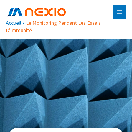
Aller
Main
au
Men
contenu
Accueil
»
Le Monitoring Pendant Les Essais
D’immunité