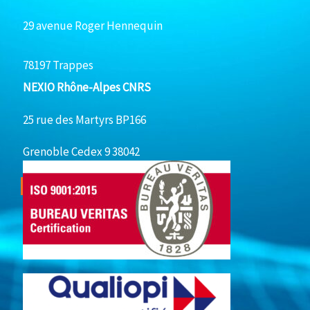
29 avenue Roger Hennequin
78197 Trappes
NEXIO Rhône-Alpes CNRS
25 rue des Martyrs BP166
Grenoble Cedex 9 38042