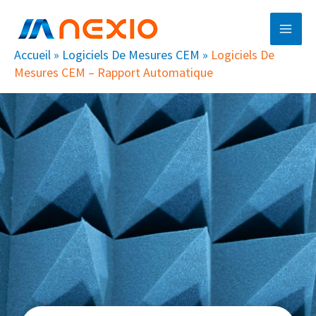
Aller
Main
au
Men
contenu
Accueil
»
Logiciels De Mesures CEM
»
Logiciels De
Mesures CEM – Rapport Automatique