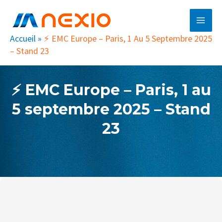
Aller
Main
au
Men
contenu
Accueil
»
⚡ EMC Europe – Paris, 1 Au 5 Septembre 2025
– Stand 23
EMC Europe – Paris, 1 au
⚡
5 septembre 2025 – Stand
23