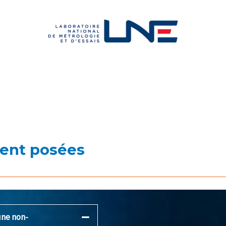
ent posées
une non-