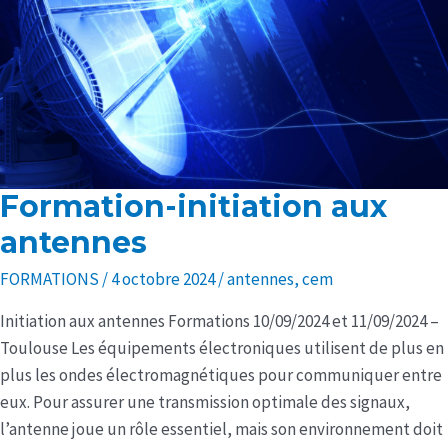
Formation-initiation aux
Formation-
initiation
antennes
aux
FORMATIONS
/
4 octobre 2024
/
antennes
,
cem
antennes
Initiation aux antennes Formations 10/09/2024 et 11/09/2024 –
Toulouse Les équipements électroniques utilisent de plus en
plus les ondes électromagnétiques pour communiquer entre
eux. Pour assurer une transmission optimale des signaux,
l’antenne joue un rôle essentiel, mais son environnement doit