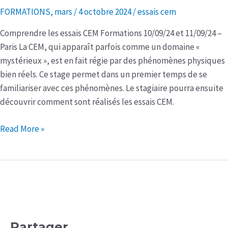
FORMATIONS
,
mars
/
4 octobre 2024
/
essais cem
essais
CEM
Comprendre les essais CEM Formations 10/09/24 et 11/09/24 –
Paris La CEM, qui apparaît parfois comme un domaine «
mystérieux », est en fait régie par des phénomènes physiques
bien réels. Ce stage permet dans un premier temps de se
familiariser avec ces phénomènes. Le stagiaire pourra ensuite
découvrir comment sont réalisés les essais CEM.
Read More »
Partager